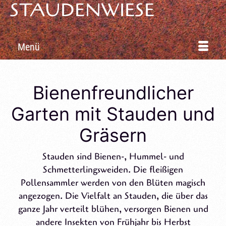
STAUDENWIESE
slide
slide
slide
1
2
3
Menü
Bienenfreundlicher
Garten mit Stauden und
Gräsern
Stauden sind Bienen-, Hummel- und
Schmetterlingsweiden. Die fleißigen
Pollensammler werden von den Blüten magisch
angezogen. Die Vielfalt an Stauden, die über das
ganze Jahr verteilt blühen, versorgen Bienen und
andere Insekten von Frühjahr bis Herbst