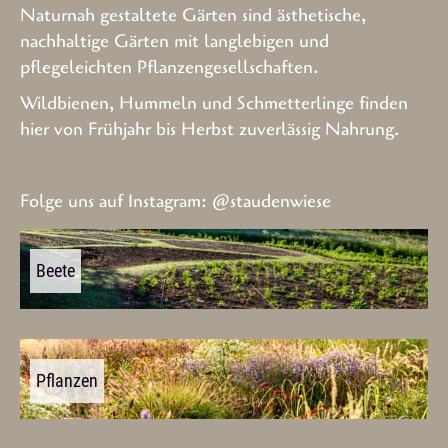
Naturnah gestaltete Gärten sind ästhetische,
nachhaltige Gärten mit langlebigen und
pflegeleichten Pflanzengesellschaften.
Wildbienen, Hummeln und Schmetterlinge finden
hier von Frühjahr bis Herbst zuverlässig Nahrung.
Folge uns auf Instagram:
@staudenwiese
Beete
Pflanzen