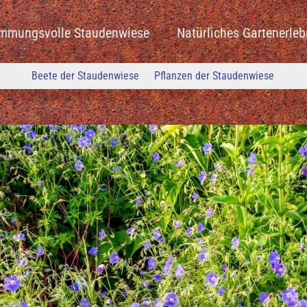
immungsvolle Staudenwiese
Natürliches Gartenerleb
Beete der Staudenwiese
Pflanzen der Staudenwiese