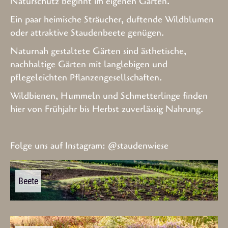
Naturschutz beginnt im eigenen Garten.
Ein paar heimische Sträucher, duftende Wildblumen
oder attraktive Staudenbeete genügen.
Naturnah gestaltete Gärten sind ästhetische,
nachhaltige Gärten mit langlebigen und
pflegeleichten Pflanzengesellschaften.
Wildbienen, Hummeln und Schmetterlinge finden
hier von Frühjahr bis Herbst zuverlässig Nahrung.
Folge uns auf Instagram:
@staudenwiese
Beete