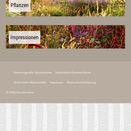
Pflanzen
Impressionen
Stimmungsvolle Staudenwiese
Natürliches Gartenerlebnis
Artenreiche Bienenweide
Impressum
Datenschutzerklärung
© 2026 Staudenwiese