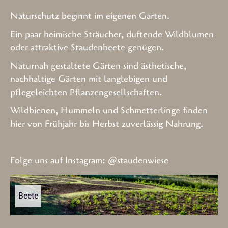
Naturschutz beginnt im eigenen Garten.
Ein paar heimische Sträucher, duftende Wildblumen
oder attraktive Staudenbeete genügen.
Naturnah gestaltete Gärten sind ästhetische,
nachhaltige Gärten mit langlebigen und
pflegeleichten Pflanzengesellschaften.
Wildbienen, Hummeln und Schmetterlinge finden
hier von Frühjahr bis Herbst zuverlässig Nahrung.
Folge uns auf Instagram:
@staudenwiese
Beete