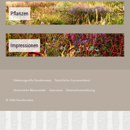
Pflanzen
Impressionen
Stimmungsvolle Staudenwiese
Natürliches Gartenerlebnis
Artenreiche Bienenweide
Impressum
Datenschutzerklärung
© 2026 Staudenwiese