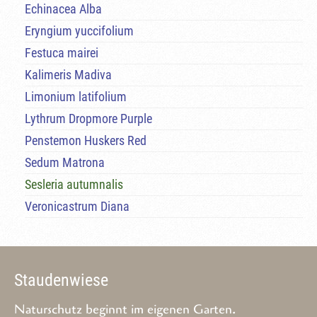
Echinacea Alba
Eryngium yuccifolium
Festuca mairei
Kalimeris Madiva
Limonium latifolium
Lythrum Dropmore Purple
Penstemon Huskers Red
Sedum Matrona
Sesleria autumnalis
Veronicastrum Diana
Staudenwiese
Naturschutz beginnt im eigenen Garten.