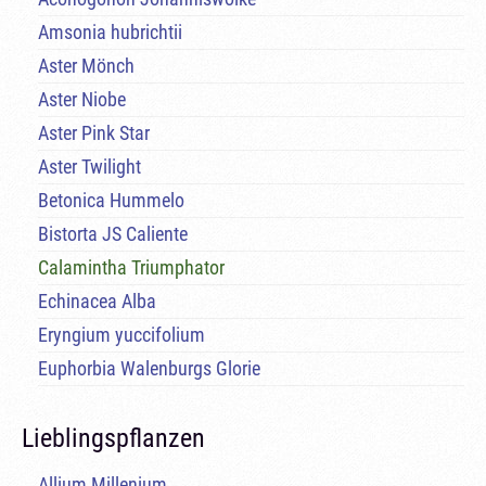
Amsonia hubrichtii
Aster Mönch
Aster Niobe
Aster Pink Star
Aster Twilight
Betonica Hummelo
Bistorta JS Caliente
Calamintha Triumphator
Echinacea Alba
Eryngium yuccifolium
Euphorbia Walenburgs Glorie
Lieblingspflanzen
Allium Millenium