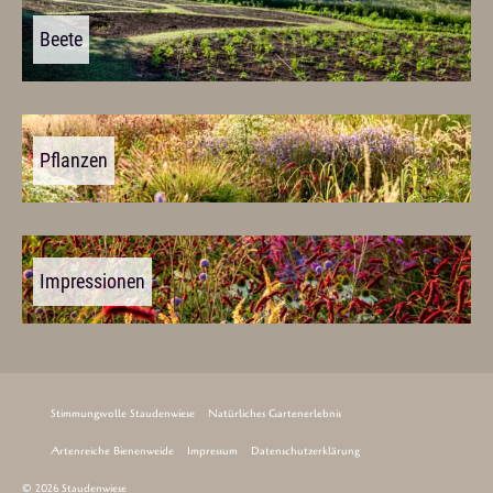
Beete
Pflanzen
Impressionen
Stimmungsvolle Staudenwiese
Natürliches Gartenerlebnis
Artenreiche Bienenweide
Impressum
Datenschutzerklärung
© 2026 Staudenwiese