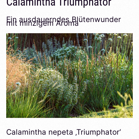
Calamintha Triumphator
Ein ausdauerndes Blütenwunder
mit minzigem Aroma
Calamintha nepeta ‚Triumphator‘