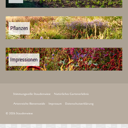
Pflanzen
Impressionen
Stimmungsvolle Staudenwiese
Natürliches Gartenerlebnis
Artenreiche Bienenweide
Impressum
Datenschutzerklärung
© 2026 Staudenwiese