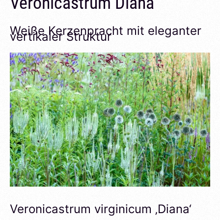
Veronicastrum Diana
Weiße Kerzenpracht mit eleganter
vertikaler Struktur
Veronicastrum virginicum ‚Diana‘