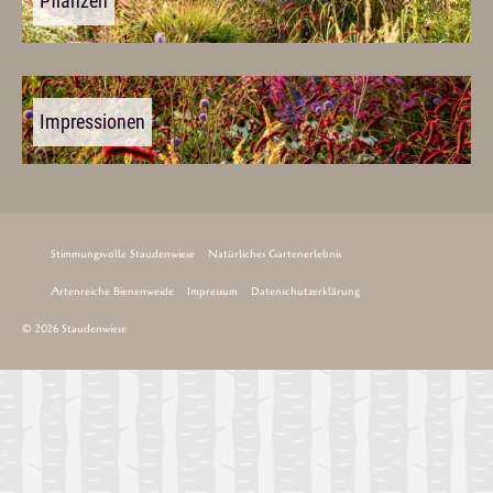
Pflanzen
Impressionen
Stimmungsvolle Staudenwiese
Natürliches Gartenerlebnis
Artenreiche Bienenweide
Impressum
Datenschutzerklärung
© 2026 Staudenwiese