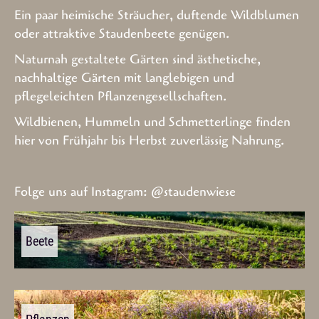
Ein paar heimische Sträucher, duftende Wildblumen
oder attraktive Staudenbeete genügen.
Naturnah gestaltete Gärten sind ästhetische,
nachhaltige Gärten mit langlebigen und
pflegeleichten Pflanzengesellschaften.
Wildbienen, Hummeln und Schmetterlinge finden
hier von Frühjahr bis Herbst zuverlässig Nahrung.
Folge uns auf Instagram:
@staudenwiese
Beete