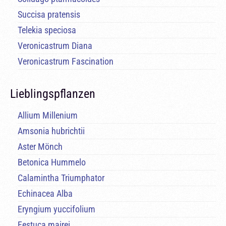
Succisa pratensis
Telekia speciosa
Veronicastrum Diana
Veronicastrum Fascination
Lieblingspflanzen
Allium Millenium
Amsonia hubrichtii
Aster Mönch
Betonica Hummelo
Calamintha Triumphator
Echinacea Alba
Eryngium yuccifolium
Festuca mairei