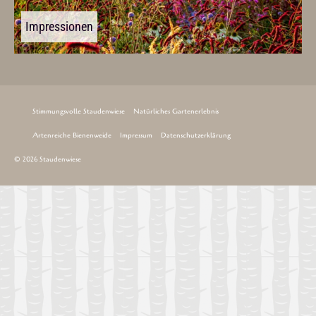
Impressionen
Stimmungsvolle Staudenwiese
Natürliches Gartenerlebnis
Artenreiche Bienenweide
Impressum
Datenschutzerklärung
© 2026 Staudenwiese