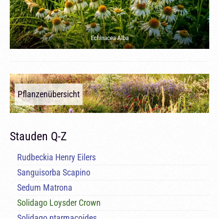
Echinacea Alba
Pflanzenübersicht
Stauden Q-Z
Rudbeckia Henry Eilers
Sanguisorba Scapino
Sedum Matrona
Solidago Loysder Crown
Solidago ptarmacoides