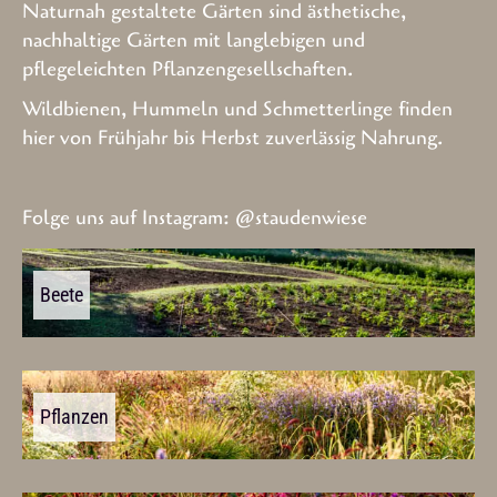
Naturnah gestaltete Gärten sind ästhetische,
nachhaltige Gärten mit langlebigen und
pflegeleichten Pflanzengesellschaften.
Wildbienen, Hummeln und Schmetterlinge finden
hier von Frühjahr bis Herbst zuverlässig Nahrung.
Folge uns auf Instagram:
@staudenwiese
Beete
Pflanzen