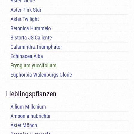
Aster Niobe
Aster Pink Star
Aster Twilight
Betonica Hummelo
Bistorta JS Caliente
Calamintha Triumphator
Echinacea Alba
Eryngium yuccifolium
Euphorbia Walenburgs Glorie
Lieblingspflanzen
Allium Millenium
Amsonia hubrichtii
Aster Mönch