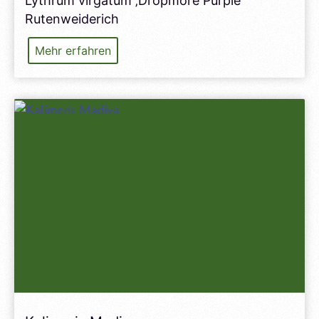
Lythrum virgatum ‚Dropmore Purple‘
Rutenweiderich
Lythrum
Mehr erfahren
Dropmore
Purple