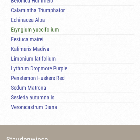
Betonica Hummelo
Calamintha Triumphator
Echinacea Alba
Eryngium yuccifolium
Festuca mairei
Kalimeris Madiva
Limonium latifolium
Lythrum Dropmore Purple
Penstemon Huskers Red
Sedum Matrona
Sesleria autumnalis
Veronicastrum Diana
Staudenwiese