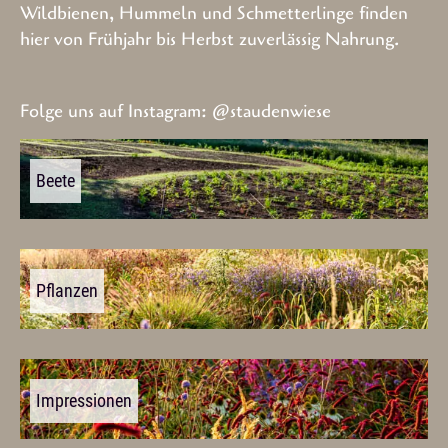
Wildbienen, Hummeln und Schmetterlinge finden
hier von Frühjahr bis Herbst zuverlässig Nahrung.
Folge uns auf Instagram:
@staudenwiese
Beete
Pflanzen
Impressionen