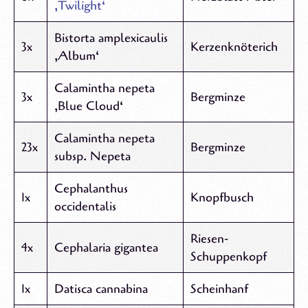
‚Twilight‘
Bistorta amplexicaulis
3x
Kerzenknöterich
‚Album‘
Calamintha nepeta
3x
Bergminze
‚Blue Cloud‘
Calamintha nepeta
23x
Bergminze
subsp. Nepeta
Cephalanthus
1x
Knopfbusch
occidentalis
Riesen-
4x
Cephalaria gigantea
Schuppenkopf
1x
Datisca cannabina
Scheinhanf