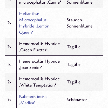
microcephalus ‚Carine‘
Sonnenblume
Helianthus
Microcephalus-
Stauden-
2x
Hybride ‚Lemon
Sonnenblume
Queen‘
Hemerocallis Hybride
2x
Taglilie
‚Green Flutter‘
Hemerocallis Hybride
1x
Taglilie
‚Joan Senior‘
Hemerocallis Hybride
2x
Taglilie
‚White Temptation‘
Kalimeris incisa
7x
Schönaster
‚Madiva‘