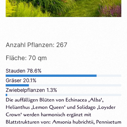
A
Anzahl Pflanzen: 267
n
F
Fläche: 70 qm
z
l
a
Stauden 78.6%
ä
h
c
Gräser 20.1%
l
h
P
Zwiebelpflanzen 1.3%
e
f
Die auffälligen Blüten von Echinacea ‚Alba‘,
:
l
Helianthus ‚Lemon Queen‘ und Solidago ‚Loysder
7
a
Crown‘ werden harmonisch ergänzt mit
0
n
Blattstrukturen von: Amsonia hubrichtii, Pennisetum
q
z