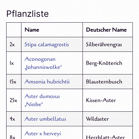
Pflanzliste
Name
Deutscher Name
2x
Stipa calamagrostis
Silberährengras
Aconogonan
1x
Berg-Knöterich
‚Johanniswolke‘
15x
Amsonia hubrichtii
Blausternbusch
Aster dumosus
25x
Kissen-Aster
‚Niobe‘
4x
Aster umbellatus
Wildaster
Aster x herveyi
8x
Herzblatt-Aster