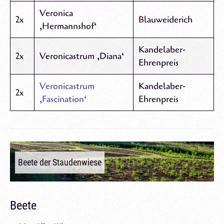
Veronica
2x
Blauweiderich
‚Hermannshof‘
Kandelaber-
2x
Veronicastrum ‚Diana‘
Ehrenpreis
Veronicastrum
Kandelaber-
2x
‚Fascination‘
Ehrenpreis
Beete der Staudenwiese
Beete