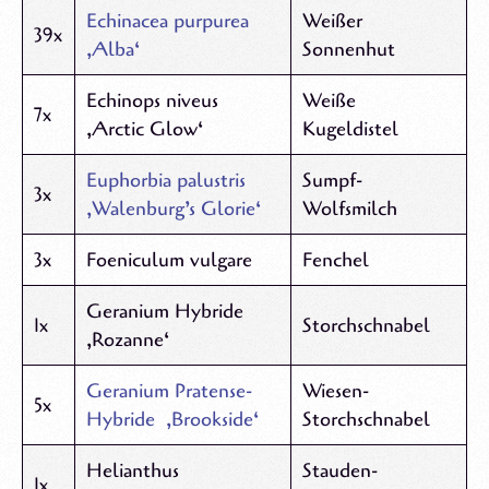
Echinacea purpurea
Weißer
39x
‚Alba‘
Sonnenhut
Echinops niveus
Weiße
7x
‚Arctic Glow‘
Kugeldistel
Euphorbia palustris
Sumpf-
3x
‚Walenburg’s Glorie‘
Wolfsmilch
3x
Foeniculum vulgare
Fenchel
Geranium Hybride
1x
Storchschnabel
‚Rozanne‘
Geranium Pratense-
Wiesen-
5x
Hybride ‚Brookside‘
Storchschnabel
Helianthus
Stauden-
1x