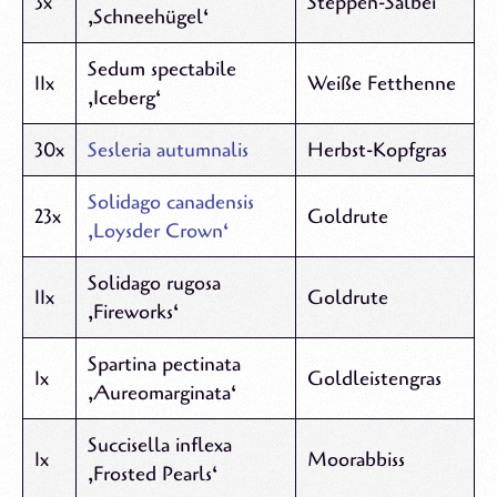
3x
Steppen-Salbei
‚Schneehügel‘
Sedum spectabile
11x
Weiße Fetthenne
‚Iceberg‘
30x
Sesleria autumnalis
Herbst-Kopfgras
Solidago canadensis
23x
Goldrute
‚Loysder Crown‘
Solidago rugosa
11x
Goldrute
‚Fireworks‘
Spartina pectinata
1x
Goldleistengras
‚Aureomarginata‘
Succisella inflexa
1x
Moorabbiss
‚Frosted Pearls‘