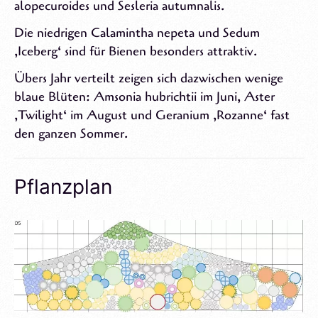
alopecuroides und Sesleria autumnalis.
m
e
Die niedrigen Calamintha nepeta und Sedum
n
‚Iceberg‘ sind für Bienen besonders attraktiv.
:
2
Übers Jahr verteilt zeigen sich dazwischen wenige
6
blaue Blüten: Amsonia hubrichtii im Juni, Aster
7
‚Twilight‘ im August und Geranium ‚Rozanne‘ fast
den ganzen Sommer.
Pflanzplan