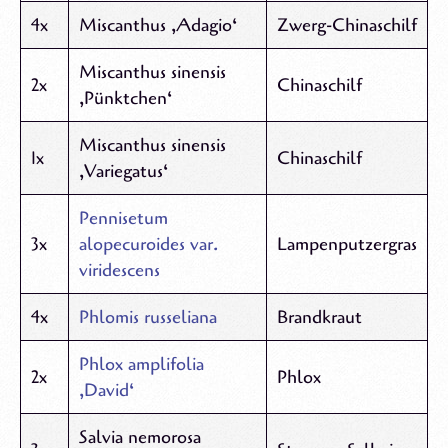
4x
Miscanthus ‚Adagio‘
Zwerg-Chinaschilf
Miscanthus sinensis
2x
Chinaschilf
‚Pünktchen‘
Miscanthus sinensis
1x
Chinaschilf
‚Variegatus‘
Pennisetum
3x
alopecuroides var.
Lampenputzergras
viridescens
4x
Phlomis russeliana
Brandkraut
Phlox amplifolia
2x
Phlox
‚David‘
Salvia nemorosa